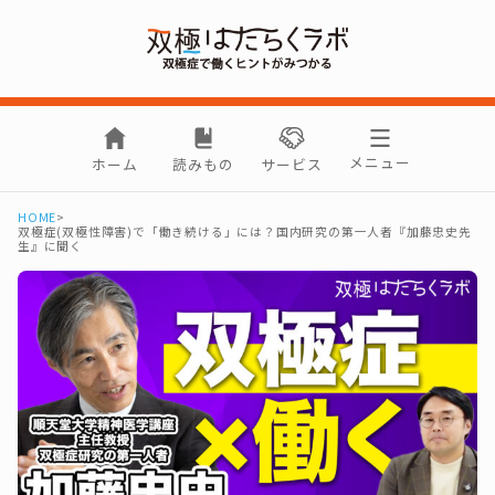
メニュー
ホーム
読みもの
サービス
HOME
>
双極症(双極性障害)で「働き続ける」には？国内研究の第一人者『加藤忠史先
生』に聞く