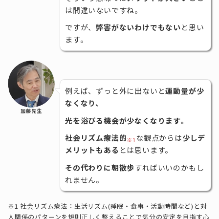
は間違いないですね。
ですが、
弊害がないわけでもない
と思い
ます。
例えば、ずっと外に出ないと
運動量が少
なくなり、
加藤先生
光を浴びる機会が少なくなります。
社会リズム療法的
な観点からは
少しデ
※1
メリットもある
とは思います。
その代わりに朝散歩
すればいいのかもし
れません。
※1 社会リズム療法：生活リズム(睡眠・食事・活動時間など)と対
人関係のパターンを規則正しく整えることで気分の安定を目指す心