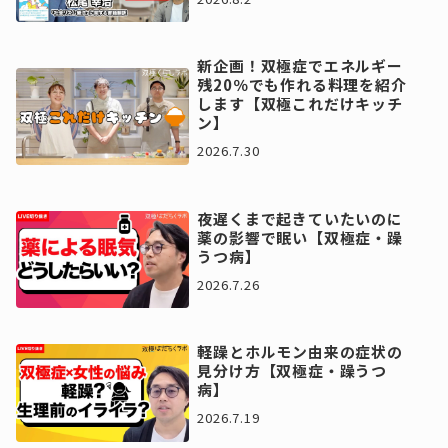
新企画！双極症でエネルギー
残20％でも作れる料理を紹介
します【双極これだけキッチ
ン】
2026.7.30
夜遅くまで起きていたいのに
薬の影響で眠い【双極症・躁
うつ病】
2026.7.26
軽躁とホルモン由来の症状の
見分け方【双極症・躁うつ
病】
2026.7.19