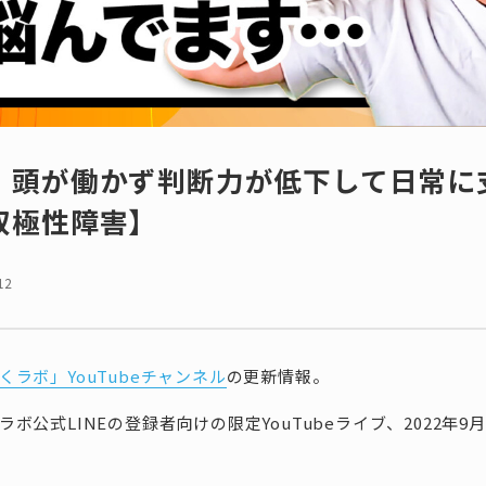
】頭が働かず判断力が低下して日常に
双極性障害】
12
くラボ」YouTubeチャンネル
の更新情報。
ボ公式LINEの登録者向けの限定YouTubeライブ、2022年9