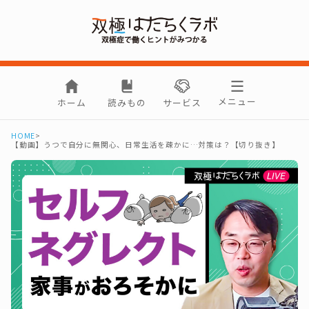
メニュー
ホーム
読みもの
サービス
HOME
>
【動画】うつで自分に無関心、日常生活を疎かに…対策は？【切り抜き】