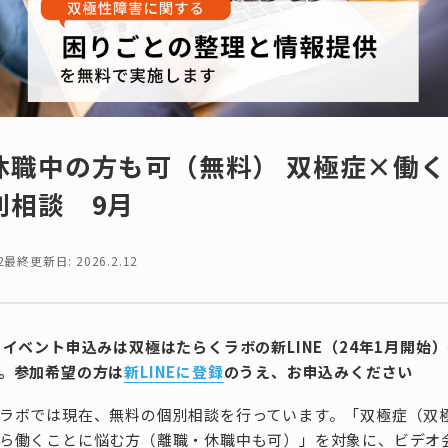
休職中の方も可（無料） 双極症×働
別相談 9月
2
最終更新日: 2026.2.12
らイベント申込みは双極はたらくラボの新LINE（24年1月開始
。参加希望の方は
新LINEに登録
のうえ、お申込みください
ラボでは現在、無料の個別相談を行っています。「双極症（双
ら働くことに悩む方（離職・休職中も可）」を対象に、ビデオ