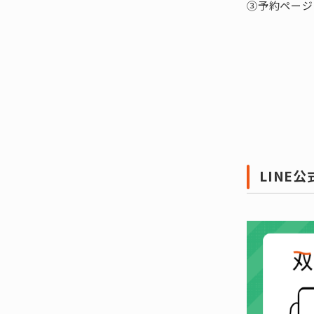
③予約ページ
LINE