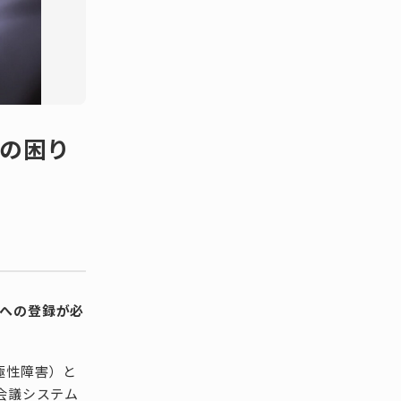
くの困り
）への登録が必
極性障害）と
会議システム