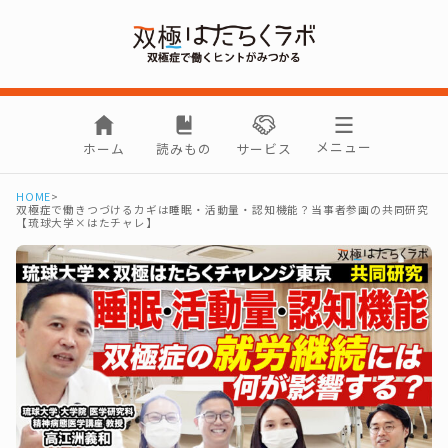
メニュー
ホーム
読みもの
サービス
HOME
>
双極症で働きつづけるカギは睡眠・活動量・認知機能？当事者参画の共同研究
【琉球大学×はたチャレ】