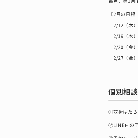
毎月、第1月
【2月の日程
2/12（木）
2/19（木）1
2/20（金）1
2/27（金）1
個別相談
①双極はたら
②LINE内の