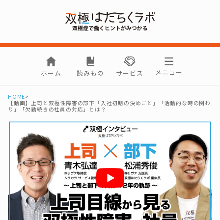
メニュー
ホーム
読みもの
サービス
HOME
>
【動画】上司と双極性障害の部下「入社初期の決めごと」「活動的な時の関わ
り」「欠勤続きの社員の対応」とは？