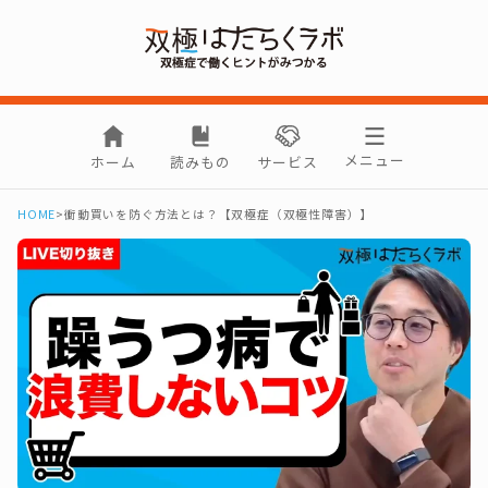
メニュー
ホーム
読みもの
サービス
HOME
>
衝動買いを防ぐ方法とは？【双極症（双極性障害）】