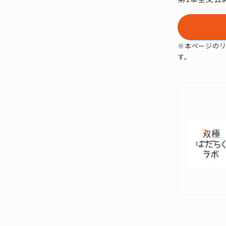
※本ページの
す。