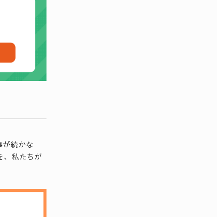
！
事が続かな
を、私たちが