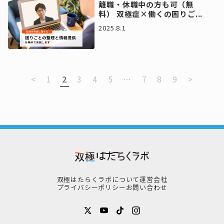
離職・休職中の方も可（無
料） 双極症×働くの困りご...
2025.8.1
<
1
2
3
4
5
…
7
8
9
>
双極はたらくラボについて
運営会社
プライバシーポリシー
お問い合わせ