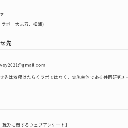
ァ
くラボ 大志万、松浦)
わせ先
rvey2021@gmail.com
せ先は双極はたらくラボではなく、実施主体である共同研究チ
法
_就労に関するウェブアンケート】