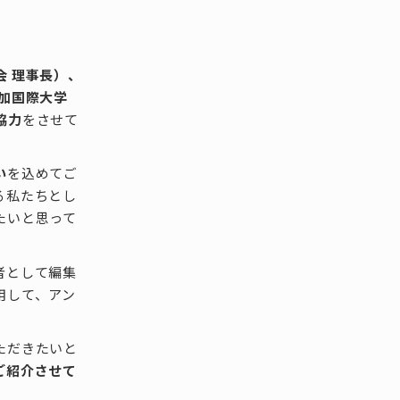
。
 理事長）、
路加国際大学
協力
をさせて
い
を込めてご
る私たちとし
たいと思って
者として編集
用して、アン
ただきたいと
ご紹介させて