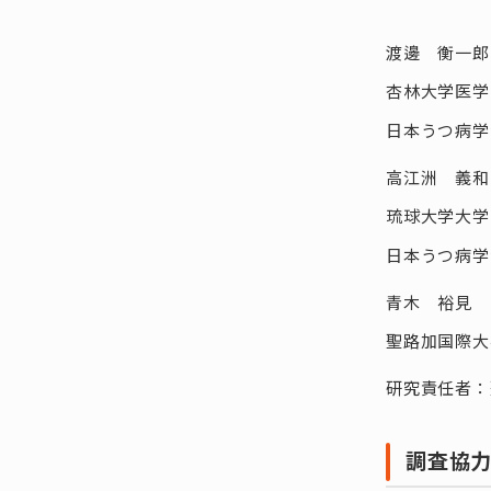
渡邊 衡一
杏林大学医学
日本うつ病学
高江洲 義
琉球大学大学
日本うつ病学
青木 裕見
聖路加国際大
研究責任者：
調査協