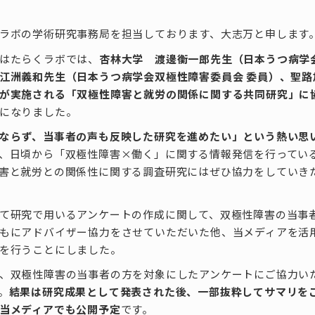
ラボの学術研究事務局を担当しております、大志万と申します
はたらくラボでは、
杏林大学 渡邊衡一郎先生（日本うつ病学会
江洲義和先生（日本うつ病学会双極性障害委員会 委員）、聖
が実施される「双極性障害と就労の関係に関する共同研究」に
になりました。
ならず、当事者の声も反映した研究を進めたい」という熱い思
、日頃から「双極性障害×働く」に関する情報発信を行ってい
害と就労との関係性に関する調査研究にはぜひ協力をしていき
て研究で用いるアンケートの作成に関して、双極性障害の当事
もにアドバイザー協力をさせていただいた他、当メディアを活
を行うことにしました。
、双極性障害の当事者の方を対象にしたアンケートにご協力い
。
結果は研究成果として発表された後、一部抜粋してサマリを
当メディアでも公開予定
です。