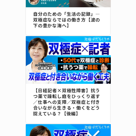
自分のための「生活の記録」―
双極症ならではの働き方【波の
下の豊かな海へ】
【日経記者×双極性障害】抗う
つ薬で躁転し庭をひっくり返す
／仕事への支障／双極症と付き
合いながら生きる・働くをどう
捉えている？【後編】