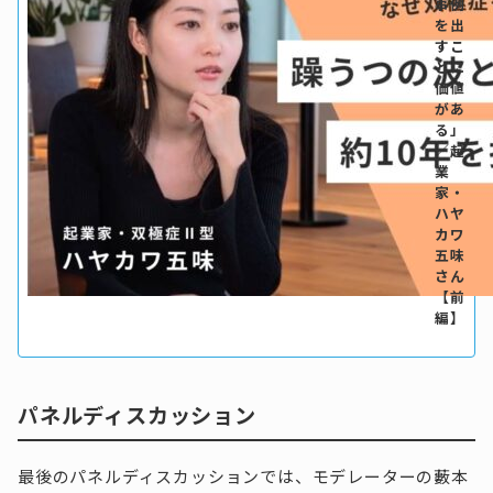
事例
を出
すこ
とに
価値
があ
る」
／起
業
家・
ハヤ
カワ
五味
さん
【前
編】
パネルディスカッション
最後のパネルディスカッションでは、モデレーターの藪本