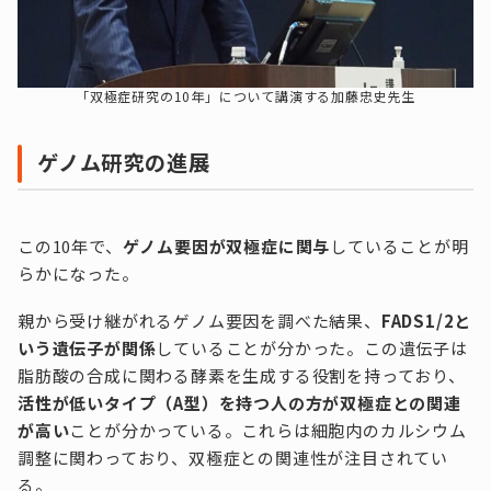
「双極症研究の10年」について講演する加藤忠史先生
ゲノム研究の進展
この10年で、
ゲノム要因が双極症に関与
していることが明
らかになった。
親から受け継がれるゲノム要因を調べた結果、
FADS1/2と
いう遺伝子が関係
していることが分かった。この遺伝子は
脂肪酸の合成に関わる酵素を生成する役割を持っており、
活性が低いタイプ（A型）を持つ人の方が双極症との関連
が高い
ことが分かっている。これらは細胞内のカルシウム
調整に関わっており、双極症との関連性が注目されてい
る。