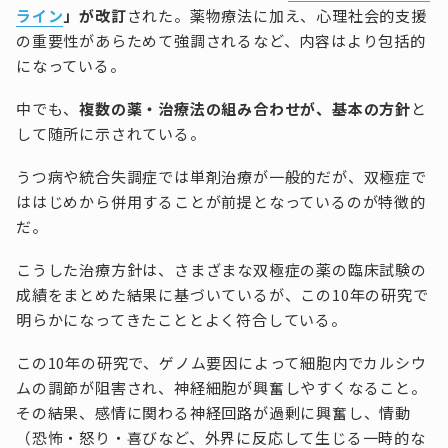
ライン
」が改訂
された。薬物療法に加え、心理社会的支援
の重要性があらためて強調されるなど、内容はより包括的
になっている。
中でも、
複数の薬・治療法の組み合わせが、基本の方針
と
して随所に示されている。
うつ病や統合失調症では単剤治療が一般的だが、双極症で
ははじめから併用することが前提となっているのが特徴的
だ。
こうした治療方針は、さまざまな双極症の薬の臨床試験の
成績をまとめた結果に基づいているが、この10年の研究で
明らかになってきたこととよく符合している。
この10年の研究で、ゲノム要因によって細胞内でカルシウ
ムの調節が阻害され、神経細胞が興奮しやすくなること。
その結果、感情に関わる神経回路が過剰に興奮し、情動
（恐怖・怒り・喜びなど、外界に反応して生じる一時的な