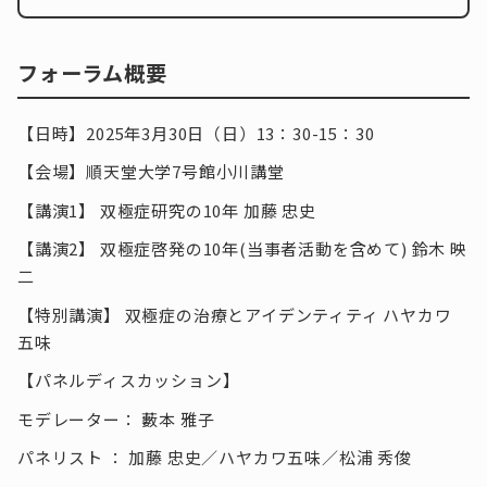
フォーラム概要
【日時】2025年3月30日（日）13：30-15：30
【会場】順天堂大学7号館小川講堂
【講演1】 双極症研究の10年 加藤 忠史
【講演2】 双極症啓発の10年(当事者活動を含めて) 鈴木 映
二
【特別講演】 双極症の治療とアイデンティティ ハヤカワ
五味
【パネルディスカッション】
モデレーター： 藪本 雅子
パネリスト ： 加藤 忠史／ハヤカワ五味／松浦 秀俊