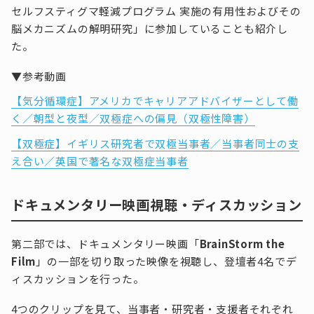
セルフスティグマ軽減プログラム 実施の有用性およびその
脳メカニズムの解明研究」に参加していることも紹介し
た。
▼参考動画
【気分循環症】アメリカでキャリアアドバイザーとして働
く／朝型と夜型／双極症への偏見（双極性障害）
【双極症】イギリス研究者で双極当事者／当事者同士の支
え合い／英国で著名な双極症当事者
ドキュメンタリー映画視聴・ディスカッション
第二部では、ドキュメンタリー映画「
B
rainStorm the
Film
」の一部を切り取った映像を視聴し、登壇者4名でデ
ィスカッションを行った。
4つのクリップを見て、当事者・研究者・支援者それぞれ