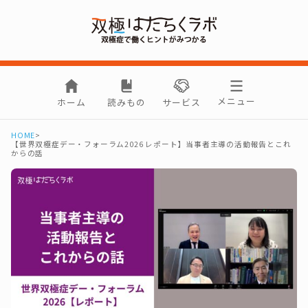
メニュー
ホーム
読みもの
サービス
HOME
>
【世界双極症デー・フォーラム2026 レポート】当事者主導の活動報告とこれ
からの話