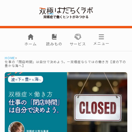
メニュー
ホーム
読みもの
サービス
HOME
>
仕事の「閉店時間」は自分で決めよう。ー双極症ならではの働き方【波の下の
豊かな海へ】