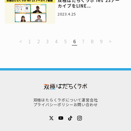
双極はたらくラボ fes’23アー
カイブをLINE...
2023.4.25
<
1
2
3
4
5
6
7
8
9
>
双極はたらくラボについて
運営会社
プライバシーポリシー
お問い合わせ