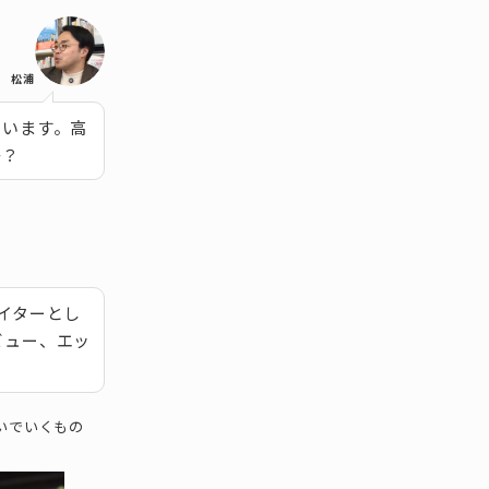
松浦
思います。高
か？
イターとし
ビュー、エッ
いでいくもの