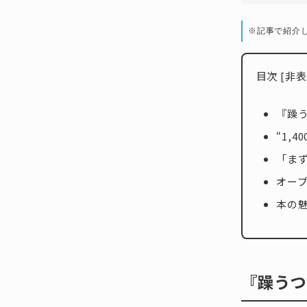
※記事で紹介
目次
[
非表
『躁
“1,
「ま
オー
本の魅
『躁うつ