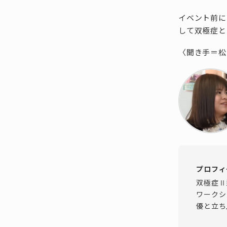
イベント前に
して双極症と
〈聞き手＝松
プロフィ
双極症Ⅱ
ワークシ
優と立ち