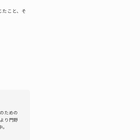
じたこと、そ
者のための
年より門野
中。