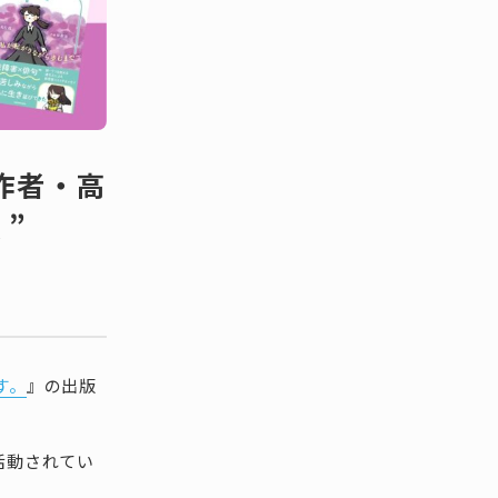
作者・高
”
す。
』の出版
。
活動されてい