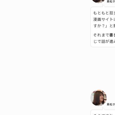
高松
もともと担
漫画サイト
すか？」と
それまで
書
じで話が進
高松