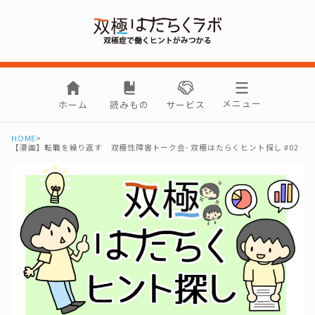
メニュー
ホーム
読みもの
サービス
HOME
>
【漫画】転職を繰り返す 双極性障害トーク会- 双極はたらくヒント探し #02