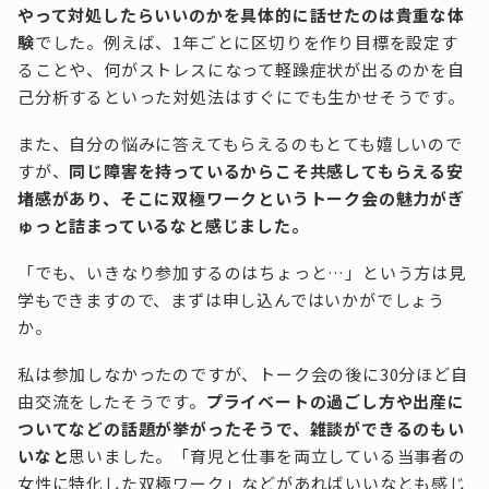
やって対処したらいいのかを具体的に話せたのは貴重な体
験
でした。例えば、1年ごとに区切りを作り目標を設定す
ることや、何がストレスになって軽躁症状が出るのかを自
己分析するといった対処法はすぐにでも生かせそうです。
また、自分の悩みに答えてもらえるのもとても嬉しいので
すが、
同じ障害を持っているからこそ共感してもらえる安
堵感があり、そこに双極ワークというトーク会の魅力がぎ
ゅっと詰まっているなと感じました。
「でも、いきなり参加するのはちょっと…」という方は見
学もできますので、まずは申し込んではいかがでしょう
か。
私は参加しなかったのですが、トーク会の後に30分ほど自
由交流をしたそうです。
プライベートの過ごし方や出産に
ついてなどの話題が挙がったそうで、雑談ができるのもい
いなと
思いました。「育児と仕事を両立している当事者の
女性に特化した双極ワーク」などがあればいいなとも感じ