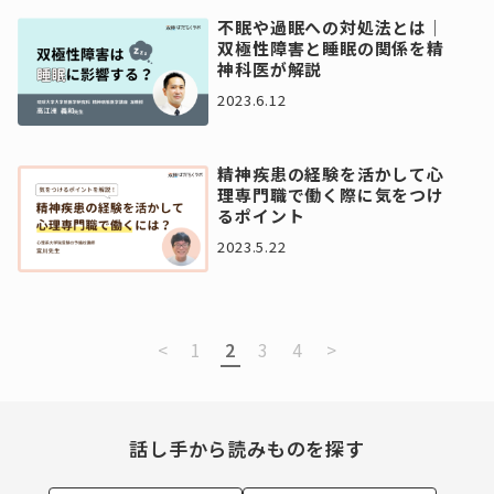
不眠や過眠への対処法とは｜
双極性障害と睡眠の関係を精
神科医が解説
2023.6.12
精神疾患の経験を活かして心
理専門職で働く際に気をつけ
るポイント
2023.5.22
<
1
2
3
4
>
話し手から読みものを探す